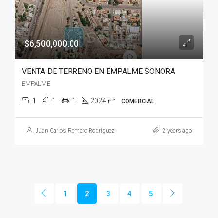
$6,500,000.00
VENTA DE TERRENO EN EMPALME SONORA
EMPALME
1
1
1
2024
m²
COMERCIAL
Juan Carlos Romero Rodríguez
2 years ago
1
2
3
4
5