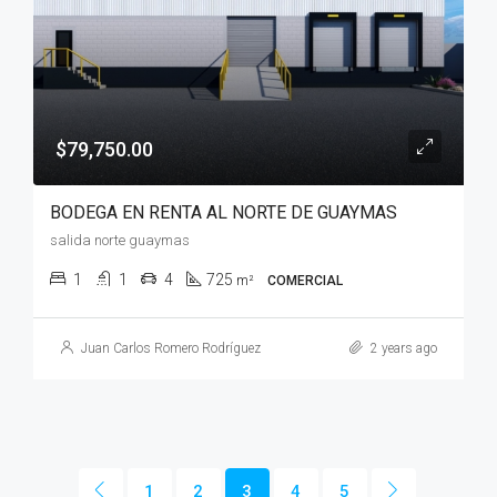
$79,750.00
BODEGA EN RENTA AL NORTE DE GUAYMAS
salida norte guaymas
1
1
4
725
m²
COMERCIAL
Juan Carlos Romero Rodríguez
2 years ago
1
2
3
4
5