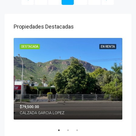
Propiedades Destacadas
ENTA
DESTACADA
EN RENTA
DES
$79,500.00
$22'
CALZADA GARCIA LOPEZ
PIE