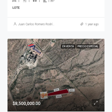
1
1
1
1
m²
LOTE
Juan Carlos Romero Rodríguez
1 year ago
EN VENTA
PRECIO ESPECIAL
$8,500,000.00