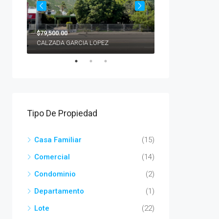
$79,500.00
$22'286,859.00
CALZADA GARCIA LOPEZ
PIEDRAS PINTAS
Tipo De Propiedad
Casa Familiar
(15)
Comercial
(14)
Condominio
(2)
Departamento
(1)
Lote
(22)