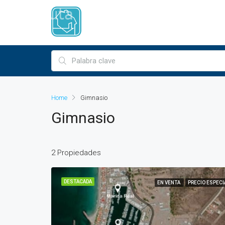
Home
Gimnasio
Gimnasio
2 Propiedades
DESTACADA
EN VENTA
PRECIO ESPECI