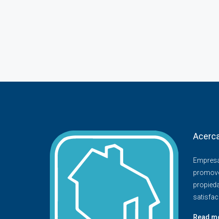
Acerca
Empresa
promove
propied
satisfac
Read m