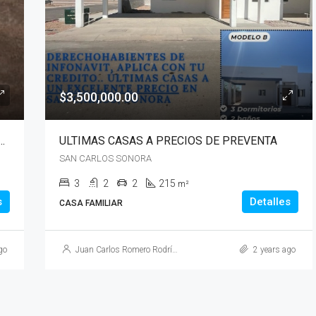
DESDE 373,520 USD
SAN CARLOS
$3,500,000.00
INIOS EN ZONA EXCLUSIVA EN SAN CARLOS
ULTIMAS CASAS A PRECIOS DE PREVENTA
SAN CARLOS SONORA
3
2
2
215
m²
s
Detalles
CASA FAMILIAR
go
Juan Carlos Romero Rodríguez
2 years ago