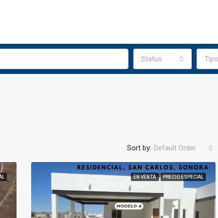
Status
Tip
Sort by:
Default Order
AL
EN VENTA
PRECIO ESPECIAL
DESTACADA
EN