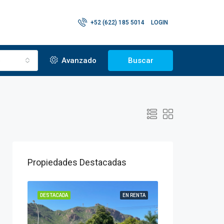
+52 (622) 185 5014
LOGIN
o
Avanzado
Buscar
Propiedades Destacadas
 VENTA
DESTACADA
EN RENTA
DESTACADA