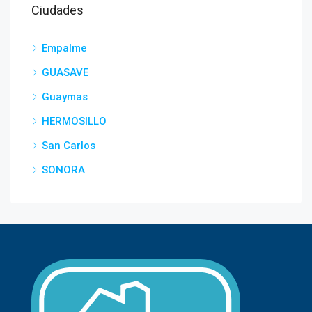
Ciudades
Empalme
GUASAVE
Guaymas
HERMOSILLO
San Carlos
SONORA