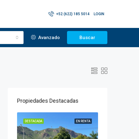
+52 (622) 185 5014
LOGIN
o
Avanzado
Buscar
Propiedades Destacadas
 VENTA
DESTACADA
EN RENTA
DESTACADA