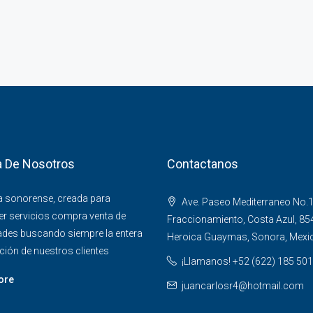
 De Nosotros
Contactanos
 sonorense, creada para
Ave. Paseo Mediterraneo No.1
r servicios compra venta de
Fraccionamiento, Costa Azul, 85
ades buscando siempre la entera
Heroica Guaymas, Sonora, Mexi
ción de nuestros clientes
¡Llamanos! +52 (622) 185 50
ore
juancarlosr4@hotmail.com