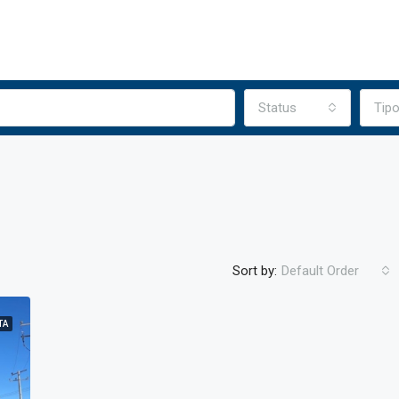
Status
Tip
Sort by:
Default Order
TA
DESTACADA
EN