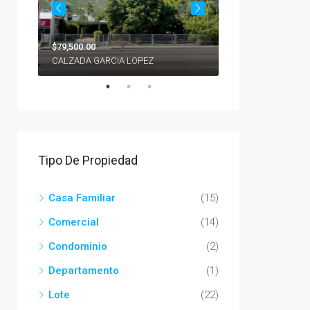
$79,500.00
$22'286,859.00
CALZADA GARCIA LOPEZ
PIEDRAS PINTAS
Tipo De Propiedad
Casa Familiar
(15)
Comercial
(14)
Condominio
(2)
Departamento
(1)
Lote
(22)