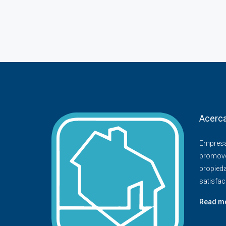
Acerca
Empresa
promove
propied
satisfac
Read m