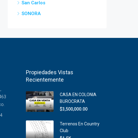
San Carlos
SONORA
Propiedades Vistas
Recientemente
,
CASA EN COLONIA
463
BUROCRATA
co.
$3,500,000.00
14
Terrenos En Country
Club