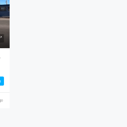
DESDE 373,520 USD
SAN CARLOS
RETERA VARADERO NACIONAL
s
go