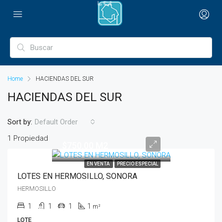
Home
HACIENDAS DEL SUR
HACIENDAS DEL SUR
Sort by:
Default Order
1 Propiedad
$750.00 M2
EN VENTA
PRECIO ESPECIAL
LOTES EN HERMOSILLO, SONORA
HERMOSILLO
1
1
1
1
m²
LOTE