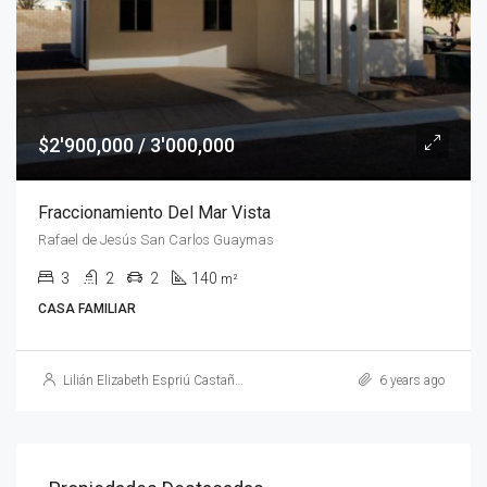
$2'900,000 / 3'000,000
Fraccionamiento Del Mar Vista
Rafael de Jesús San Carlos Guaymas
3
2
2
140
m²
CASA FAMILIAR
Lilián Elizabeth Espriú Castañeda
6 years ago