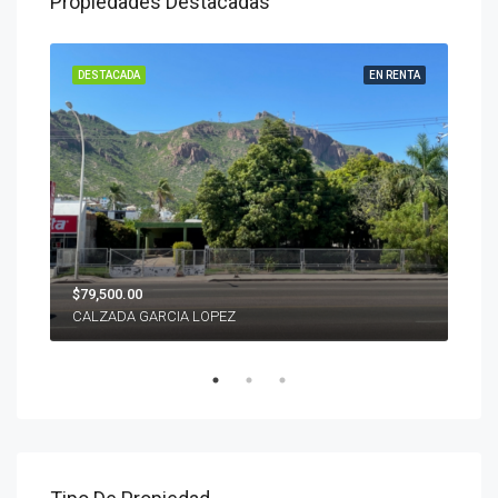
Propiedades Destacadas
ENTA
DESTACADA
EN RENTA
DES
$79,500.00
$22'
CALZADA GARCIA LOPEZ
PIE