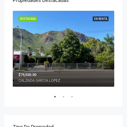
Propiedades Destacadas
ENTA
DESTACADA
EN RENTA
DES
$79,500.00
$22'
CALZADA GARCIA LOPEZ
PIE
Tipo De Propiedad