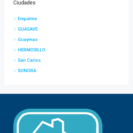
Ciudades
Empalme
GUASAVE
Guaymas
HERMOSILLO
San Carlos
SONORA