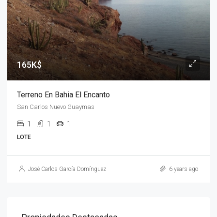
165K$
Terreno En Bahia El Encanto
San Carlos Nuevo Guaymas
1
1
1
LOTE
José Carlos García Domínguez
6 years ago